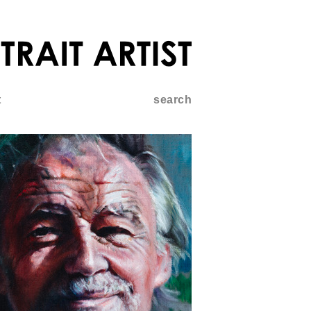
t
search