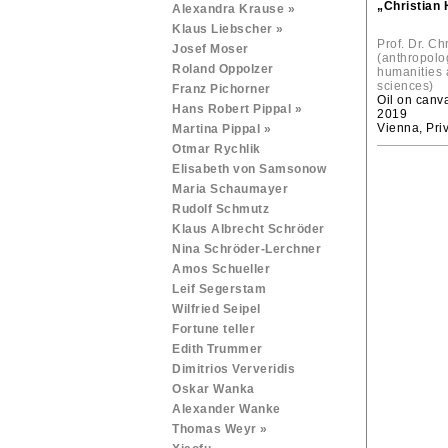
„Christian 
Alexandra Krause »
Klaus Liebscher »
Prof. Dr. Ch
Josef Moser
(anthropolog
Roland Oppolzer
humanities 
sciences)
Franz Pichorner
Oil on canv
Hans Robert Pippal »
2019
Vienna, Pri
Martina Pippal »
Otmar Rychlik
Elisabeth von Samsonow
Maria Schaumayer
Rudolf Schmutz
Klaus Albrecht Schröder
Nina Schröder-Lerchner
Amos Schueller
Leif Segerstam
Wilfried Seipel
Fortune teller
Edith Trummer
Dimitrios Ververidis
Oskar Wanka
Alexander Wanke
Thomas Weyr »